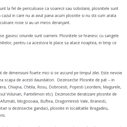
nt la fel de periculoase ca soarecii sau sobolanii, plosnitele sunt
 cazul in care nu ai avut pana acum plosnite si nu stii cum arata
, culoare rosie si au un miros deranjant.
 se gasesc oriunde sunt oameni. Plosnitele se hranesc cu sangele
snitelor, pentru ca acestora le place sa atace noaptea, in timp ce
t de dimensiuni foarte mici si se ascund pe timpul zilei. Este nevoie
utea scapa de acesti daundatori. Dezinsectie Plosnite de pat – in
ipera, Chiajna, Chitila, Rosu, Dobroesti, Popesti Leordeni, Magurele,
ul Volunari, Pantelimon etc). Dezinsectie deratizare plosnite de
, Afumati, Mogosoaia, Buftea, Dragomiresti Vale, Branesti,
tari si dezinsectie gandaci, plosnite in localitatile Bragadiru,
ris.