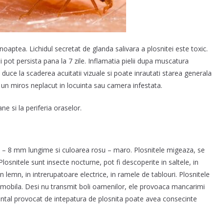
noaptea. Lichidul secretat de glanda salivara a plosnitei este toxic.
 pot persista pana la 7 zile. Inflamatia pielii dupa muscatura
uce la scaderea acuitatii vizuale si poate inrautati starea generala
 un miros neplacut in locuinta sau camera infestata.
e si la periferia oraselor.
5 – 8 mm lungime si culoarea rosu – maro. Plosnitele migeaza, se
 Plosnitele sunt insecte nocturne, pot fi descoperite in saltele, in
in lemn, in intrerupatoare electrice, in ramele de tablouri. Plosnitele
in mobila. Desi nu transmit boli oamenilor, ele provoaca mancarimi
mental provocat de intepatura de plosnita poate avea consecinte