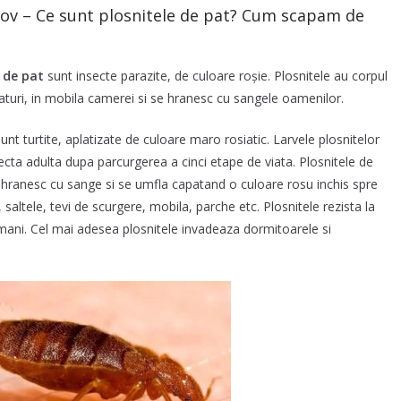
lfov – Ce sunt plosnitele de pat? Cum scapam de
e de pat
sunt insecte parazite, de culoare roșie. Plosnitele au corpul
apaturi, in mobila camerei si se hranesc cu sangele oamenilor.
t turtite, aplatizate de culoare maro rosiatic. Larvele plosnitelor
secta adulta dupa parcurgerea a cinci etape de viata. Plosnitele de
e hranesc cu sange si se umfla capatand o culoare rosu inchis spre
, saltele, tevi de scurgere, mobila, parche etc. Plosnitele rezista la
amani. Cel mai adesea plosnitele invadeaza dormitoarele si