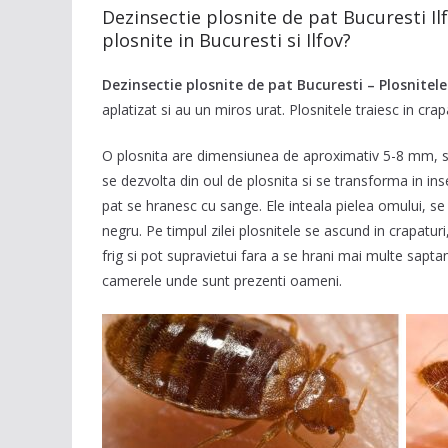
Dezinsectie plosnite de pat Bucuresti I
plosnite in Bucuresti si Ilfov?
Dezinsectie plosnite de pat Bucuresti – Plosnitel
aplatizat si au un miros urat. Plosnitele traiesc in cr
O plosnita are dimensiunea de aproximativ 5-8 mm, sun
se dezvolta din oul de plosnita si se transforma in in
pat se hranesc cu sange. Ele inteala pielea omului, s
negru. Pe timpul zilei plosnitele se ascund in crapaturi
frig si pot supravietui fara a se hrani mai multe sapt
camerele unde sunt prezenti oameni.