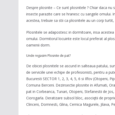
Despre plosnite – Ce sunt plosnitele ? Chiar daca nu su
insecte parazite care se hranesc cu sangele omului. In
acestea, trebuie sa stii ca plosnitele au un corp turtit
Plosnitele se adapostesc in dormitoare, insa acestea
omului. Dormitorul locuinte este locul preferat al plo
oamenii dorm.
Unde regasim Plosnite de pat?
De obicei plosnitele se ascund in salteaua patului, sun
de serviciile unei echipe de profesionisti, pentru a p
Bucuresti SECTOR 1, 2, 3, 4, 5, 6 si Ilfov (Otopeni, P
Comuna Berceni. Dezinsectie plosnite in Afumati, Oras
pat in Corbeanca, Tunari, Otopeni, Stefanestii de Jos
Ciorogarla. Deratizare subsol bloc, asociqtii de proprie
Clinceni, Domnesti, Glina, Cernica Magurele, Jilava, Pe