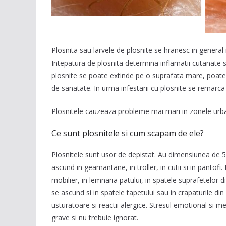
Plosnita sau larvele de plosnite se hranesc in general 
Intepatura de plosnita determina inflamatii cutanate si
plosnite se poate extinde pe o suprafata mare, poate d
de sanatate. In urma infestarii cu plosnite se remarca
Plosnitele cauzeaza probleme mai mari in zonele urban
Ce sunt plosnitele si cum scapam de ele?
Plosnitele sunt usor de depistat. Au dimensiunea de 
ascund in geamantane, in troller, in cutii si in pantofi.
mobilier, in lemnaria patului, in spatele suprafetelor d
se ascund si in spatele tapetului sau in crapaturile d
usturatoare si reactii alergice. Stresul emotional si 
grave si nu trebuie ignorat.