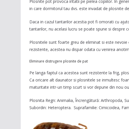
Plosnite pot provoca iritatii pe pielea copiilor. In gen
in care dormitorul tau dvs. este invadat de plosnite de
Daca in cazul tantarilor acestia pot fi omorati cu ajuto
tantarilor, nu acelasi lucru se poate spune si despre 
Plosnitele sunt foarte greu de eliminat si este nevoie 
rezistente, acestea nu dispar odata cu venirea anotim
Eliminare distrugere plosnite de pat
Pe langa faptul ca acestea sunt rezistente la frig, plo
Ca oricare alt daunator si plosnitele se inmultesc foa
maturitate intr-un timp scurt si vor depune din nou ou
Plosnita Regn: Animalia, Încrengătură: Arthropoda, S
Subordin: Heteroptera. Suprafamilie: Cimicoidea, Famil