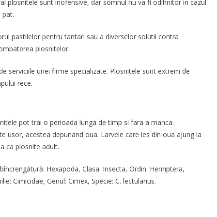
eral plosnitele sunt inofensive, dar somnul nu va fi odihnitor in cazul
 pat.
rul pastilelor pentru tantari sau a diverselor solutii contra
combaterea plosnitelor.
de serviciile unei firme specializate. Plosnitele sunt extrem de
pului rece.
snitele pot trai o perioada lunga de timp si fara a manca.
rte usor, acestea depunand oua. Larvele care ies din oua ajung la
a ca plosnite adult.
ubîncrengătură: Hexapoda, Clasa: Insecta, Ordin: Hemiptera,
ie: Cimicidae, Genul: Cimex, Specie: C. lectularius.