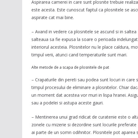
Aspirarea camerei in care sunt plosnite trebuie realizat
este acesta. Este cunoscut faptul ca plosnitele se asc
aspirate cat mai bine.
– Avand in vedere ca plosnitele se ascund si in saltea
salteaua sa fie expusa la soare o perioada indelungata.
interiorul acesteia. Plosnitelor nu le place caldura, m
timpul verii, atunci cand temperaturile sunt mari.
Alte metode de a scapa de plosnitele de pat
– Crapaturile din pereti sau podea sunt locuri in care 
timpul procesului de eliminare a plosnitelor. Chiar dac
un moment dat acestea vor muri in lispa hranei. Asigur
sau a podelei si astupa aceste gauri.
– Mentinerea unui grad ridicat de curatenie este o alta
zonele cu mizerie si dezordine sunt locurile preferate a
ai parte de un somn odihnitor. Plosnitele pot aparea